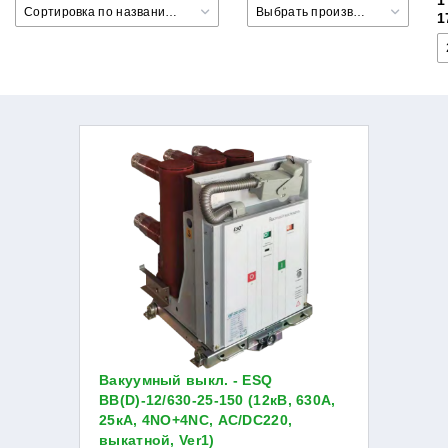
1
Сортировка по названию товара +/-
Выбрать производителя
1
Вакуумный выкл. - ESQ
BB(D)-12/630-25-150 (12кВ, 630А,
25кА, 4NO+4NC, AC/DC220,
выкатной, Ver1)