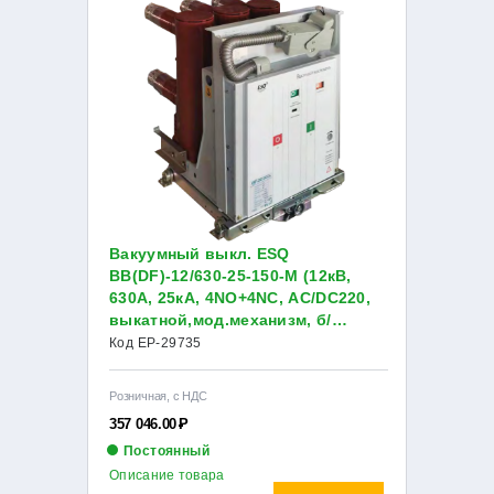
Вакуумный выкл. ESQ
BB(DF)-12/630-25-150-М (12кВ,
630А, 25кА, 4NO+4NC, AC/DC220,
выкатной,мод.механизм, б/
тележки b , б/контактной группы)
Код EP-29735
Розничная, с НДС
357 046.00
Р
Постоянный
Описание товара