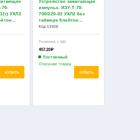
жигающее
Устройство зажигающее
-70-
импульс. ИЗУ-Т-70-
1(т) УХЛ2
700/220-02 УХЛ2 без
ейтон
таймера Клейтон
НФ-00000124
Код 13926
Розничная, с НДС
457.20
Р
Постоянный
Описание товара
КУПИТЬ
КУПИТЬ