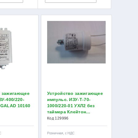
о зажигающее
Устройство зажигающее
ЗУ-400/220-
импульс. ИЗУ-Т-70-
 GALAD 10160
1000/220-01 УХЛ2 без
таймера Клейтон
НФ-00000121
Код 129996
С
Розничная, с НДС