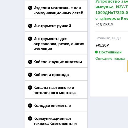
Устройство за
импульс. ИЗУ-Т
Изделия монтажные для
1000ДНаТ/220-0
коммуникационных сетей
с таймером Кл
НФ-00000122
Код 26319
Инструмент ручной
Инструменты для
Розничная, с НДС
опрессовки, резки, снятия
745.20
Р
изоляции
Постоянный
Описание товара
Кабеленесущие системы
Кабели и провода
Каналы настенного и
потолочного монтажа
Колодки клеммные
Коммуникационная
техника/Компоненты и