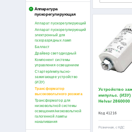
Аппаратура
пускорегулирующая
Аппарат пускорегулирующий
Аппарат пускорегулирующий
электронный для
газоразрядных ламп
Балласт
Драйвер светодиодный
Компонент системы
управления освещением
Стартер/импульсно-
зажигающее устройство
(ИЗУ)
Трансформатор
Устройство за
высоковольтного розжига
импульс. (ИЗУ)
Трансформатор для
Helvar 2860000
низковольтной системы
освещения/низковольтной
Код 41216
галогенной лампы
накаливания
Розничная, с НДС