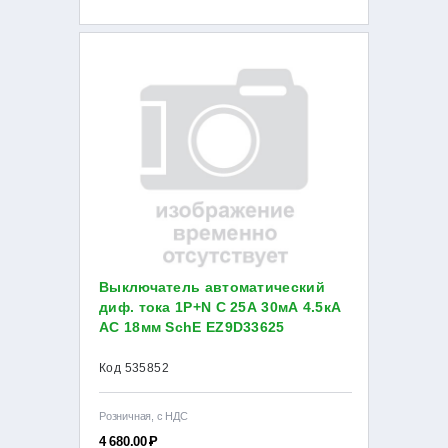
Выключатель автоматический
диф. тока 1P+N C 25А 30мА 4.5кА
AC 18мм SchE EZ9D33625
Код 535852
Розничная, с НДС
4 680.00
Р