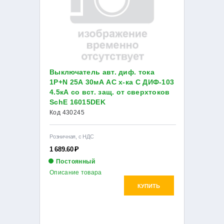
Выключатель авт. диф. тока
1Р+N 25А 30мА AC х-ка С ДИФ-103
4.5кА со вст. защ. от сверхтоков
SchE 16015DEK
Код 430245
Розничная, с НДС
1 689.60
Р
Постоянный
Описание товара
КУПИТЬ