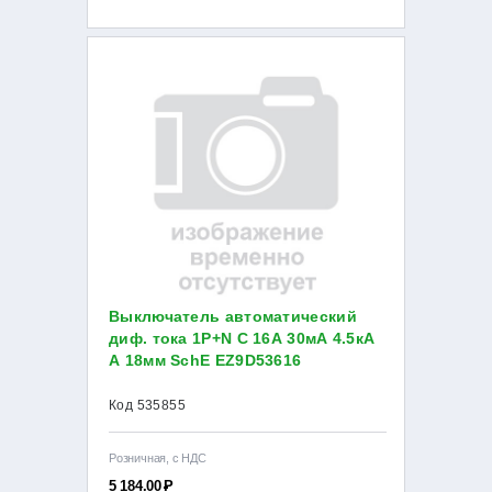
Выключатель автоматический
диф. тока 1P+N C 16А 30мА 4.5кА
A 18мм SchE EZ9D53616
Код 535855
Розничная, с НДС
5 184.00
Р