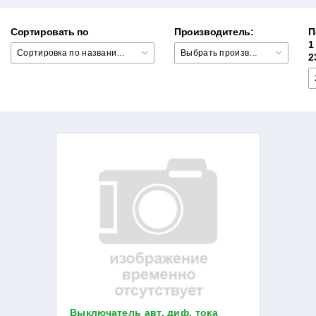
Сортировать по
Производитель:
П
1
Сортировка по названию товара +/-
Выбрать производителя
2
Выключатель авт. диф. тока