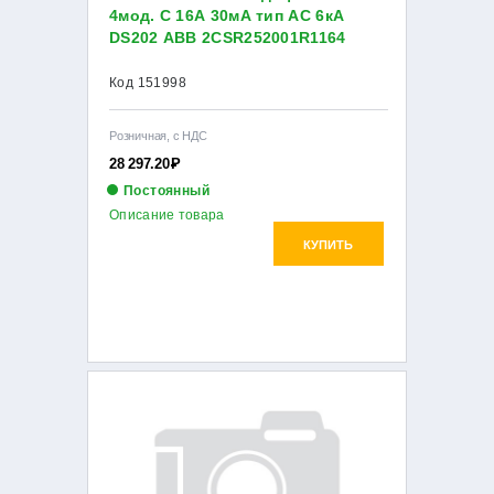
4мод. C 16А 30мА тип AC 6кА
DS202 ABB 2CSR252001R1164
Код 151998
Розничная, с НДС
28 297.20
Р
Постоянный
Описание товара
КУПИТЬ