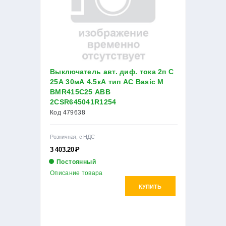
Выключатель авт. диф. тока 2п С
25А 30мА 4.5кА тип AC Basic M
BMR415C25 ABB
2CSR645041R1254
Код 479638
Розничная, с НДС
3 403.20
Р
Постоянный
Описание товара
КУПИТЬ