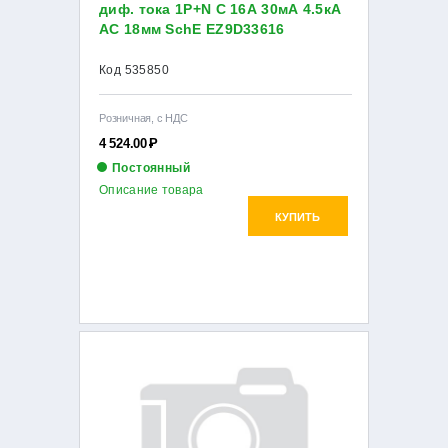
диф. тока 1P+N C 16А 30мА 4.5кА
AC 18мм SchE EZ9D33616
Код 535850
Розничная, с НДС
4 524.00
Р
Постоянный
Описание товара
КУПИТЬ