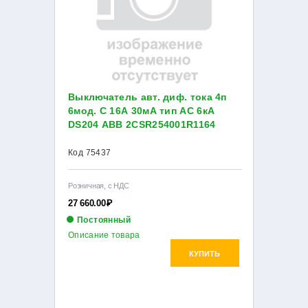
Выключатель авт. диф. тока 4п
6мод. C 16А 30мА тип AC 6кА
DS204 ABB 2CSR254001R1164
Код 75437
Розничная, с НДС
27 660.00
Р
Постоянный
Описание товара
КУПИТЬ