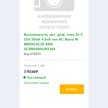
Выключатель авт. диф. тока 2п С
10А 30мА 4.5кА тип AC Basic M
BMR415C10 ABB
2CSR645041R1104
Код 479635
Розничная, с НДС
3 753.60
Р
Постоянный
Описание товара
КУПИТЬ