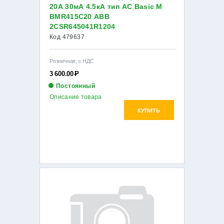
20А 30мА 4.5кА тип AC Basic M
BMR415C20 ABB
2CSR645041R1204
Код 479637
Розничная, с НДС
3 600.00
Р
Постоянный
Описание товара
КУПИТЬ