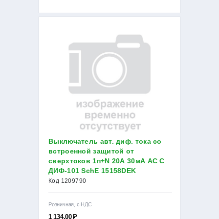
Выключатель авт. диф. тока со
встроенной защитой от
сверхтоков 1п+N 20А 30мА AC C
ДИФ-101 SchE 15158DEK
Код 1209790
Розничная, с НДС
1 134.00
Р