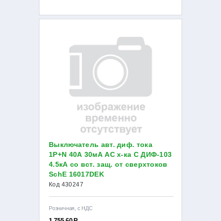
Выключатель авт. диф. тока
1Р+N 40А 30мА AC х-ка С ДИФ-103
4.5кА со вст. защ. от сверхтоков
SchE 16017DEK
Код 430247
Розничная, с НДС
1 755.60
Р