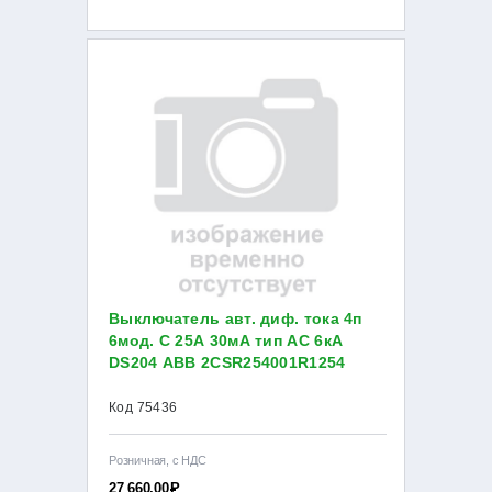
Выключатель авт. диф. тока 4п
6мод. C 25А 30мА тип AC 6кА
DS204 ABB 2CSR254001R1254
Код 75436
Розничная, с НДС
27 660.00
Р