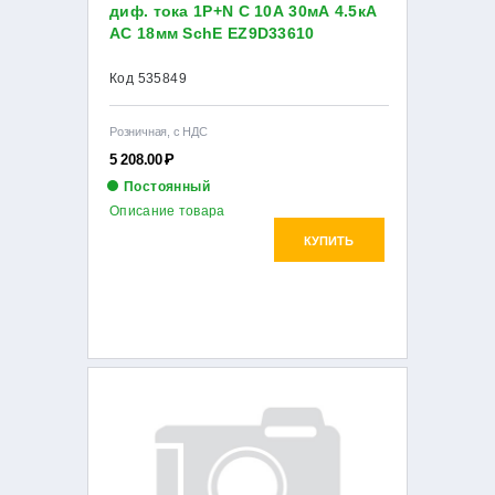
диф. тока 1P+N C 10А 30мА 4.5кА
AC 18мм SchE EZ9D33610
Код 535849
Розничная, с НДС
5 208.00
Р
Постоянный
Описание товара
КУПИТЬ