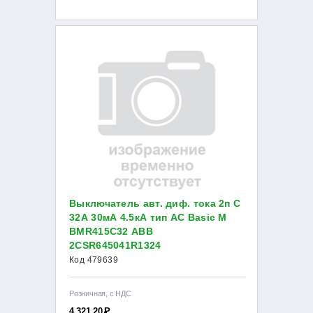
Выключатель авт. диф. тока 2п С
32А 30мА 4.5кА тип AC Basic M
BMR415C32 ABB
2CSR645041R1324
Код 479639
Розничная, с НДС
4 321.20
Р