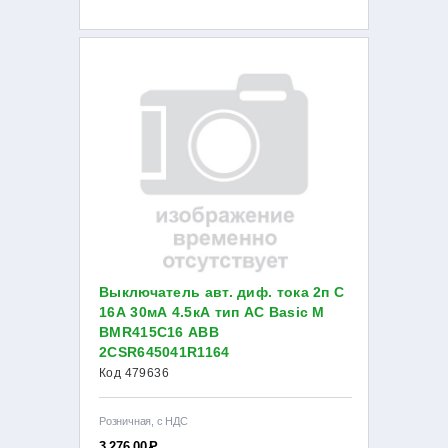
Выключатель авт. диф. тока 2п С
16А 30мА 4.5кА тип AC Basic M
BMR415C16 ABB
2CSR645041R1164
Код 479636
Розничная, с НДС
3 276.00
Р