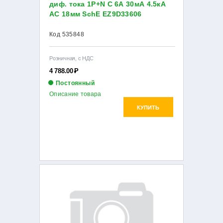
диф. тока 1P+N C 6А 30мА 4.5кА
AC 18мм SchE EZ9D33606
Код 535848
Розничная, с НДС
4 788.00
Р
Постоянный
Описание товара
КУПИТЬ