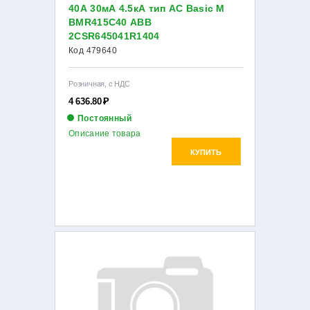
40А 30мА 4.5кА тип AC Basic M
BMR415C40 ABB
2CSR645041R1404
Код 479640
Розничная, с НДС
4 636.80
Р
Постоянный
Описание товара
КУПИТЬ