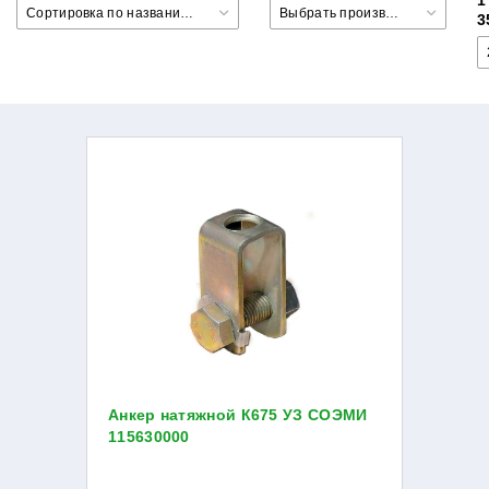
1
Сортировка по названию товара +/-
Выбрать производителя
3
Анкер натяжной К675 УЗ СОЭМИ
115630000